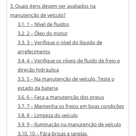
3.
Quais itens devem ser avaliados na
manutenção de veículo?
3.1.
1 – Nível de fluidos
3.2.
2 – Óleo do motor
3.3.
3 – Verifique o nível do líquido de
arrefecimento
3.4.
4 – Verifique os níveis de fluido de freio e
direção hidráulica
3.5.
5 – Na manutenção de veículo, Teste o
estado da bateria
3.6.
6 – Faça a manutenção dos pneus
3.7.
7 – Mantenha os freios em boas condições
3.8.
8 – Limpeza do veículo
3.9.
9 – Iluminação na manutenção de veículo
3.10.
10 – Pára-brisas e janelas